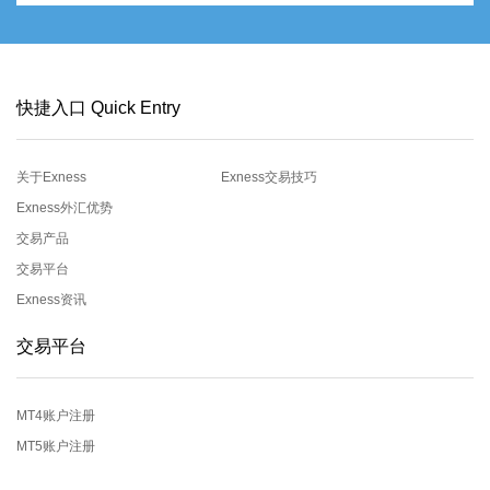
快捷入口 Quick Entry
关于Exness
Exness交易技巧
Exness外汇优势
交易产品
交易平台
Exness资讯
交易平台
MT4账户注册
MT5账户注册