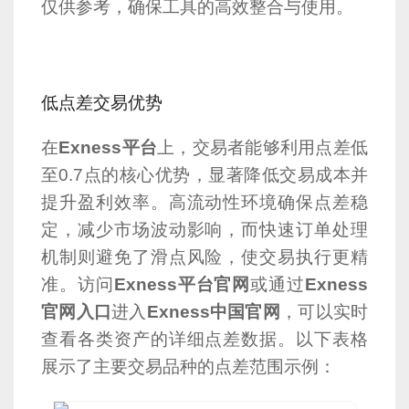
仅供参考，确保工具的高效整合与使用。
低点差交易优势
在
Exness平台
上，交易者能够利用点差低
至0.7点的核心优势，显著降低交易成本并
提升盈利效率。高流动性环境确保点差稳
定，减少市场波动影响，而快速订单处理
机制则避免了滑点风险，使交易执行更精
准。访问
Exness平台官网
或通过
Exness
官网入口
进入
Exness中国官网
，可以实时
查看各类资产的详细点差数据。以下表格
展示了主要交易品种的点差范围示例：