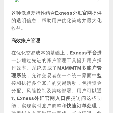
这种低点差特性结合
Exness外汇官网
提供
的透明信息，帮助用户优化策略并最大化
收益。
高效账户管理
在优化交易成本的基础上，
Exness平台
进
一步通过先进的账户管理工具提升用户操
作效率。系统集成了
MAM/MTM多账户管
理系统
，允许交易者在一个统一界面中监
控和执行多个账户的交易活动，包括资金
分配、风险控制及策略部署。用户可以通
过
Exness外汇官网入口
便捷访问这些功
能，实现实时账户调整和
快速订单处理
，