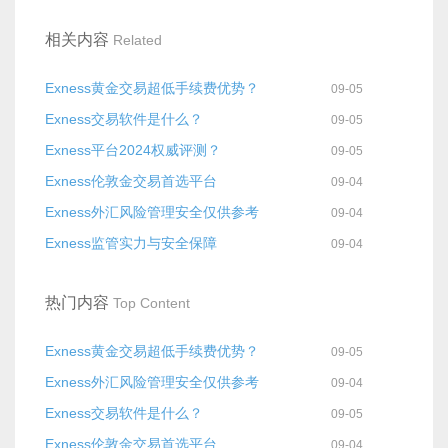
相关内容
Related
Exness黄金交易超低手续费优势？
09-05
Exness交易软件是什么？
09-05
Exness平台2024权威评测？
09-05
Exness伦敦金交易首选平台
09-04
Exness外汇风险管理安全仅供参考
09-04
Exness监管实力与安全保障
09-04
热门内容
Top Content
Exness黄金交易超低手续费优势？
09-05
Exness外汇风险管理安全仅供参考
09-04
Exness交易软件是什么？
09-05
Exness伦敦金交易首选平台
09-04