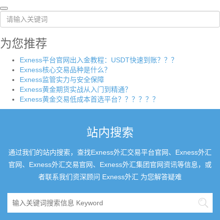
为您推荐
Exness平台官网出入金教程：USDT快速到账？？？
Exness核心交易品种是什么？
Exness监管实力与安全保障
Exness黄金期货实战从入门到精通？
Exness黄金交易低成本首选平台？？？？？？
站内搜索
通过我们的站内搜索，查找Exness外汇交易平台官网、Exness外汇
官网、Exness外汇交易官网、Exness外汇集团官网资讯等信息，或
者联系我们资深顾问 Exness外汇 为您解答疑难