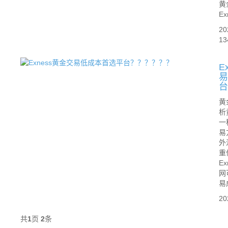
黄
Ex
20
13
E
易
台
黄
析
一
易
外
重
E
网
易
20
共
1
页
2
条