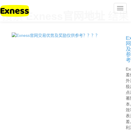
Toggl
搜索
Exness官网地址
结果
navig
E
网
及
参
考
E
差
外
极
点
著
本
效
表
差
利