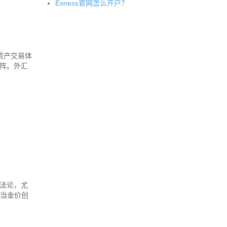
Exness官网怎么开户？
多资产交易体
阵。外汇
法论，尤
。当金价创