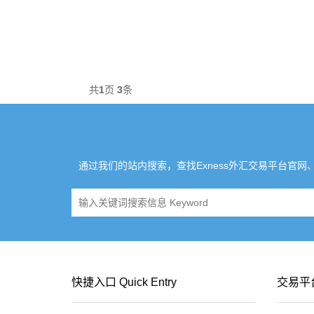
共
1
页
3
条
通过我们的站内搜索，查找Exness外汇交易平台官网、E
快捷入口 Quick Entry
交易平