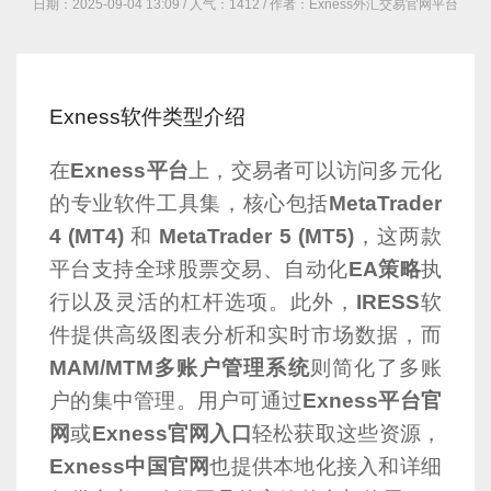
日期：2025-09-04 13:09 / 人气：
1412
/ 作者：Exness外汇交易官网平台
Exness软件类型介绍
在
Exness平台
上，交易者可以访问多元化
的专业软件工具集，核心包括
MetaTrader
4 (MT4)
和
MetaTrader 5 (MT5)
，这两款
平台支持全球股票交易、自动化
EA策略
执
行以及灵活的杠杆选项。此外，
IRESS
软
件提供高级图表分析和实时市场数据，而
MAM/MTM多账户管理系统
则简化了多账
户的集中管理。用户可通过
Exness平台官
网
或
Exness官网入口
轻松获取这些资源，
Exness中国官网
也提供本地化接入和详细