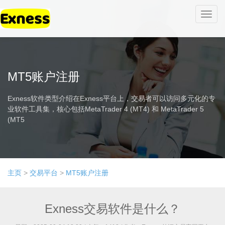
Toggl
navig
MT5账户注册
Exness软件类型介绍在Exness平台上，交易者可以访问多元化的专
业软件工具集，核心包括MetaTrader 4 (MT4) 和 MetaTrader 5
(MT5
主页
>
交易平台
>
MT5账户注册
Exness交易软件是什么？