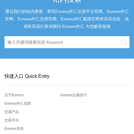
通过我们的站内搜索，查找Exness外汇交易平台官网、Exness外汇
官网、Exness外汇交易官网、Exness外汇集团官网资讯等信息，或
者联系我们资深顾问 Exness外汇 为您解答疑难
快捷入口 Quick Entry
关于Exness
Exness交易技巧
Exness外汇优势
交易产品
交易平台
Exness资讯