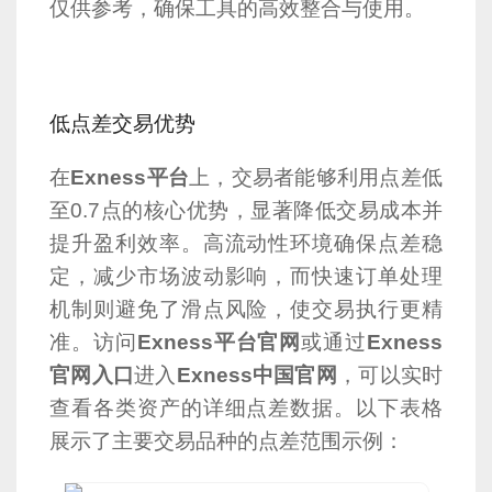
仅供参考，确保工具的高效整合与使用。
低点差交易优势
在
Exness平台
上，交易者能够利用点差低
至0.7点的核心优势，显著降低交易成本并
提升盈利效率。高流动性环境确保点差稳
定，减少市场波动影响，而快速订单处理
机制则避免了滑点风险，使交易执行更精
准。访问
Exness平台官网
或通过
Exness
官网入口
进入
Exness中国官网
，可以实时
查看各类资产的详细点差数据。以下表格
展示了主要交易品种的点差范围示例：