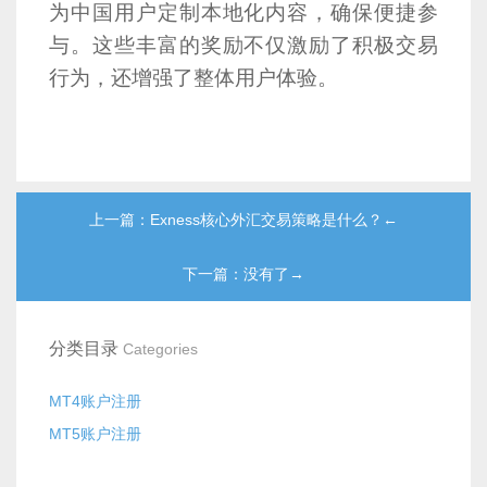
为中国用户定制本地化内容，确保便捷参
与。这些丰富的奖励不仅激励了积极交易
行为，还增强了整体用户体验。
上一篇：Exness核心外汇交易策略是什么？←
下一篇：没有了→
分类目录
Categories
MT4账户注册
MT5账户注册