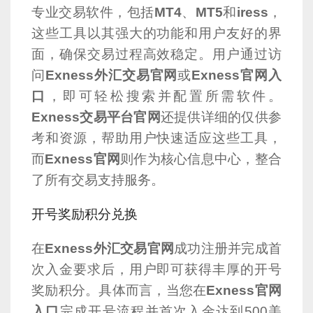
专业交易软件，包括
MT4
、
MT5
和
iress
，
这些工具以其强大的功能和用户友好的界
面，确保交易过程高效稳定。用户通过访
问
Exness外汇交易官网
或
Exness官网入
口
，即可轻松搜索并配置所需软件。
Exness交易平台官网
还提供详细的仅供参
考和资源，帮助用户快速适应这些工具，
而
Exness官网
则作为核心信息中心，整合
了所有交易支持服务。
开号奖励积分兑换
在
Exness外汇交易官网
成功注册并完成首
次入金要求后，用户即可获得丰厚的开号
奖励积分。具体而言，当您在
Exness官网
入口
完成开号流程并首次入金达到500美