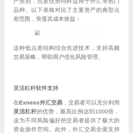
产类别，点差优势同样适用于外汇等热门
品种。以下表格对比了主要资产的典型点
差范围，突显其成本效益：
这种低点差结构结合先进技术，支持高频
交易策略，帮助用户优化风险管理。
灵活杠杆软件支持
在
Exness外汇交易
，交易者可以充分利用
灵活杠杆
的优势，最高比例达到1000倍，
这为不同风险偏好的交易者提供了极大的
资金操作空间。此外，外汇交易全面支持