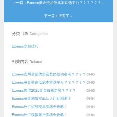
上一篇：Exness黄金交易低成本首选平台？？？？？？←
下一篇：没有了→
分类目录
Categories
Exness交易技巧
相关内容
Related
Exness官网交易优势及奖励仅供参考？？？？
09-05
Exness黄金交易低成本首选平台？？？？？？
09-05
Exness展望2025黄金价格走势？？？？
09-05
Exness黄金期货实战从入门到精通？
09-04
Exness外汇短线交易实战全攻略！
09-04
Exness外汇模拟账户实战全攻略！
09-04