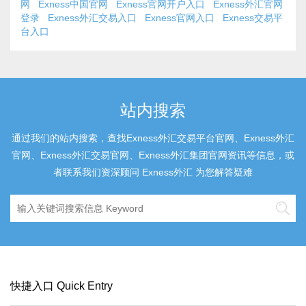
网
Exness中国官网
Exness官网开户入口
Exness外汇官网
登录
Exness外汇交易入口
Exness官网入口
Exness交易平
台入口
站内搜索
通过我们的站内搜索，查找Exness外汇交易平台官网、Exness外汇
官网、Exness外汇交易官网、Exness外汇集团官网资讯等信息，或
者联系我们资深顾问 Exness外汇 为您解答疑难
快捷入口 Quick Entry