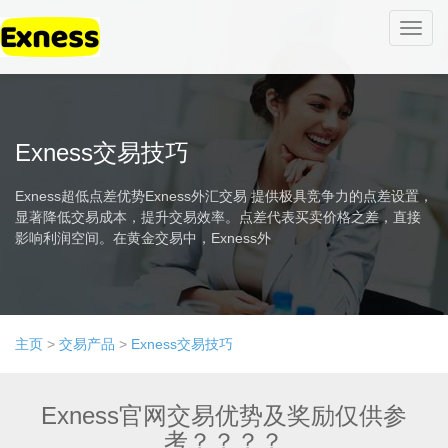
Toggl
navig
Exness交易技巧
Exness超低点差优势Exness外汇交易 提供极具竞争力的点差设置，
显著降低交易成本，提升交易效率。点差代表买卖价格之差，直接
影响利润空间。在黄金交易中，Exness外
主页
>
交易产品
>
Exness交易技巧
Exness官网交易优势及奖励仅供参
考？？？？