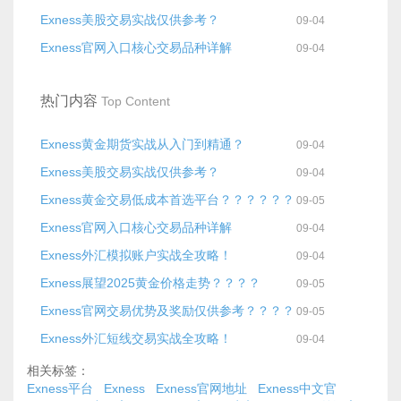
Exness美股交易实战仅供参考？
09-04
Exness官网入口核心交易品种详解
09-04
热门内容
Top Content
Exness黄金期货实战从入门到精通？
09-04
Exness美股交易实战仅供参考？
09-04
Exness黄金交易低成本首选平台？？？？？？
09-05
Exness官网入口核心交易品种详解
09-04
Exness外汇模拟账户实战全攻略！
09-04
Exness展望2025黄金价格走势？？？？
09-05
Exness官网交易优势及奖励仅供参考？？？？
09-05
Exness外汇短线交易实战全攻略！
09-04
相关标签：
Exness平台
Exness
Exness官网地址
Exness中文官