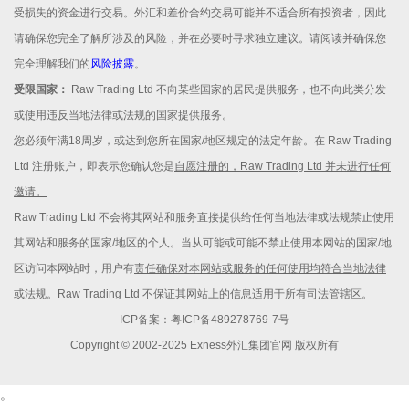
受损失的资金进行交易。外汇和差价合约交易可能并不适合所有投资者，因此
请确保您完全了解所涉及的风险，并在必要时寻求独立建议。请阅读并确保您
完全理解我们的
风险披露
。
受限国家：
Raw Trading Ltd 不向某些国家的居民提供服务，也不向此类分发
或使用违反当地法律或法规的国家提供服务。
您必须年满18周岁，或达到您所在国家/地区规定的法定年龄。在 Raw Trading
Ltd 注册账户，即表示您确认您是
自愿注册的，Raw Trading Ltd 并未进行任何
邀请。
Raw Trading Ltd 不会将其网站和服务直接提供给任何当地法律或法规禁止使用
其网站和服务的国家/地区的个人。当从可能或可能不禁止使用本网站的国家/地
区访问本网站时，用户有
责任确保对本网站或服务的任何使用均符合当地法律
或法规。
Raw Trading Ltd 不保证其网站上的信息适用于所有司法管辖区。
ICP备案：
粤ICP备489278769-7号
Copyright © 2002-2025 Exness外汇集团官网 版权所有
。